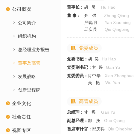
董事长：
胡 昊
Hu Hao
公司概况
董 事：
郑 强
Zheng Qiang
公司简介
严晓明
Yan Xiaoming
邱庆兵
Qiu Qingbing
组织机构
党委成员
总经理业务报告
党委书记：
胡 昊
Hu Hao
董事及高管
党委副书记：
甘 煜
Gan Yu
党委委员：
肖中华
Xiao Zhonghua
发展战略
吴 艳
Wu Yan
创新里程碑
高管成员
企业文化
总经理：
甘 煜
Gan Yu
社会责任
副总经理：
郭 强
Guo Qiang
首席审计官：
邱庆兵
Qiu Qingbing
视图专区