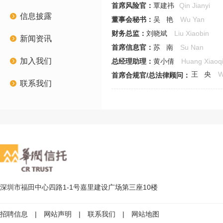
首席风险官：
覃建祎
Qin Jianyi
信息披露
董事会秘书：
吴 艳
Wu Yan
财务总监：
刘晓斌
Liu Xiaobin
新闻资讯
首席信息官：
苏 南
Su Nan
加入我们
总经理助理：
黄小倩
Huang Xiaoq
王 央
W
首席合规官/总法律顾问：
联系我们
深圳市福田中心四路1-1号嘉里建设广场第三座10楼
招聘信息
|
网站声明
|
联系我们
|
网站地图